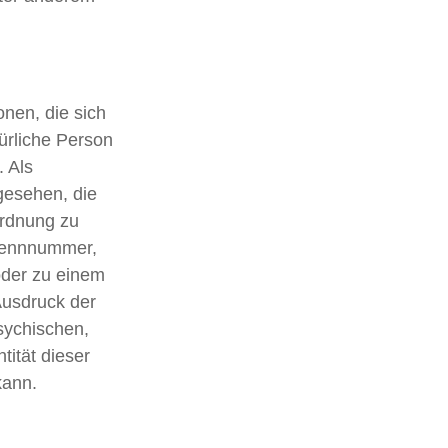
nen, die sich
atürliche Person
. Als
ngesehen, die
ordnung zu
Kennnummer,
oder zu einem
usdruck der
sychischen,
tität dieser
kann.