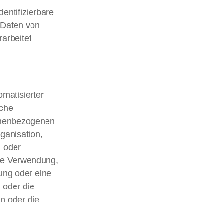
dentifizierbare
 Daten von
rarbeitet
omatisierter
lche
onenbezogenen
ganisation,
g oder
ie Verwendung,
ung oder eine
 oder die
n oder die