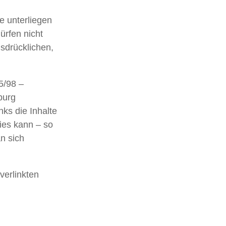
te unterliegen
rfen nicht
sdrücklichen,
5/98 –
burg
ks die Inhalte
Dies kann – so
n sich
verlinkten