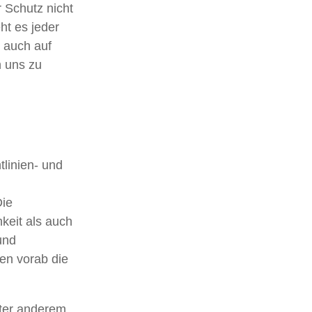
 Schutz nicht
ht es jeder
 auch auf
n uns zu
tlinien- und
ie
hkeit als auch
und
den vorab die
nter anderem