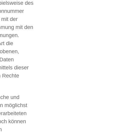
pielsweise des
efonnummer
 mit der
mmung mit den
mmungen.
rt die
hobenen,
 Daten
ttels dieser
n Rechte
ische und
n möglichst
erarbeiteten
och können
h