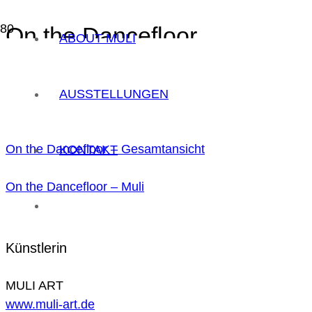
On the Dancefloor
ABOUT MULI
100 x 160 cm
AUSSTELLUNGEN
On the Dancefloor – Gesamtansicht
KONTAKT
On the Dancefloor – Muli
Künstlerin
MULI ART
www.muli-art.de